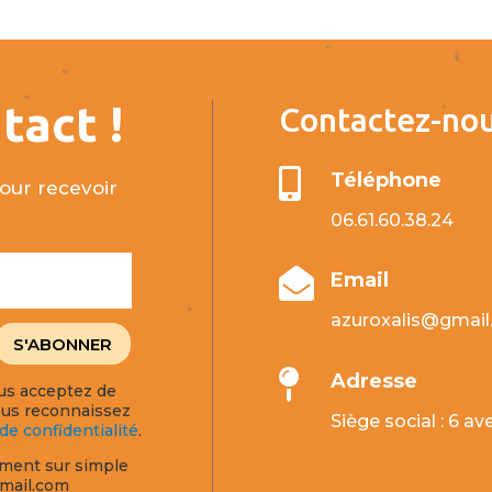
tact !
Contactez-nou

Téléphone
our recevoir
06.61.60.38.24

Email
azuroxalis@gmai
S'ABONNER

Adresse
ous acceptez de
vous reconnaissez
Siège social : 6 
 de confidentialité
.
ment sur simple
gmail.com