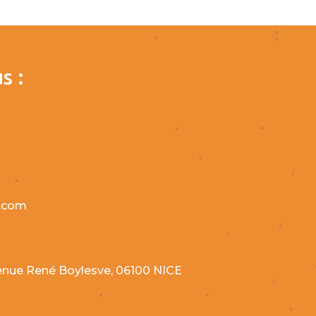
s :
l.com
avenue René Boylesve, 06100 NICE